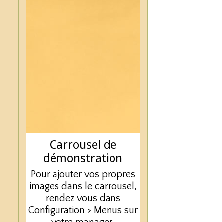
Carrousel de
Carrousel de
Carrousel de
démonstration
démonstration
démonstration
Pour ajouter vos propres
Pour ajouter vos propres
Pour ajouter vos propres
images dans le carrousel,
images dans le carrousel,
images dans le carrousel,
rendez vous dans
rendez vous dans
rendez vous dans
Configuration > Menus sur
Configuration > Menus sur
Configuration > Menus sur