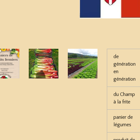
s
de
génération
en
génération
du Champ
à la frite
panier de
légumes